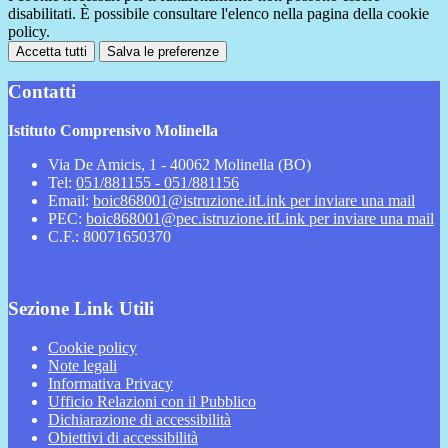
disabilitati. È possibile consultare l'elenco nella pagina della cookie
policy.
Accetta tutti
Salva le preferenze
Contatti
Istituto Comprensivo Molinella
Via De Amicis, 1 - 40062 Molinella (BO)
Tel:
051/881155 - 051/881156
Email:
boic868001@istruzione.it
Link per inviare una mail
PEC:
boic868001@pec.istruzione.it
Link per inviare una mail
C.F.: 80071650370
Sezione Link Utili
Cookie policy
Note legali
Informativa Privacy
Ufficio Relazioni con il Pubblico
Dichiarazione di accessibilità
Obiettivi di accessibilità