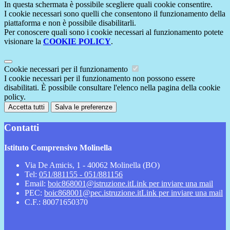
In questa schermata è possibile scegliere quali cookie consentire.
I cookie necessari sono quelli che consentono il funzionamento della
piattaforma e non è possibile disabilitarli.
Per conoscere quali sono i cookie necessari al funzionamento potete
visionare la
COOKIE POLICY
.
Cookie necessari per il funzionamento
I cookie necessari per il funzionamento non possono essere
disabilitati. È possibile consultare l'elenco nella pagina della cookie
policy.
Accetta tutti
Salva le preferenze
Contatti
Istituto Comprensivo Molinella
Via De Amicis, 1 - 40062 Molinella (BO)
Tel:
051/881155 - 051/881156
Email:
boic868001@istruzione.it
Link per inviare una mail
PEC:
boic868001@pec.istruzione.it
Link per inviare una mail
C.F.: 80071650370