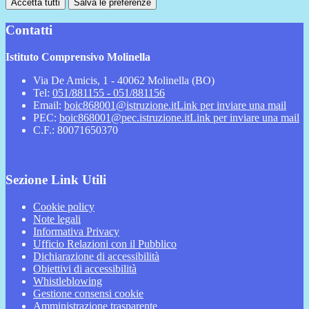
Accetta tutti
Salva le preferenze
Contatti
Istituto Comprensivo Molinella
Via De Amicis, 1 - 40062 Molinella (BO)
Tel:
051/881155 - 051/881156
Email:
boic868001@istruzione.it
Link per inviare una mail
PEC:
boic868001@pec.istruzione.it
Link per inviare una mail
C.F.: 80071650370
Sezione Link Utili
Cookie policy
Note legali
Informativa Privacy
Ufficio Relazioni con il Pubblico
Dichiarazione di accessibilità
Obiettivi di accessibilità
Whistleblowing
Gestione consensi cookie
Amministrazione trasparente