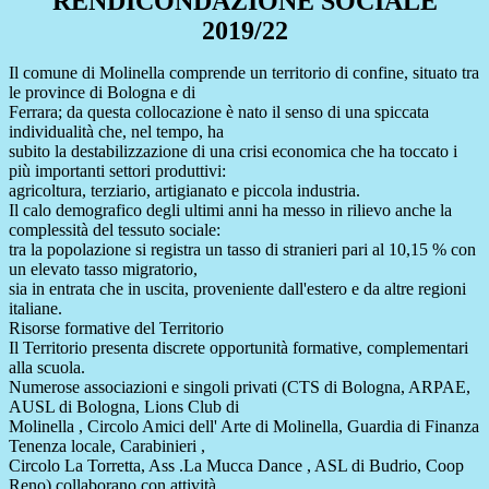
RENDICONDAZIONE SOCIALE
2019/22
Il comune di Molinella comprende un territorio di confine, situato tra
le province di Bologna e di
Ferrara; da questa collocazione è nato il senso di una spiccata
individualità che, nel tempo, ha
subito la destabilizzazione di una crisi economica che ha toccato i
più importanti settori produttivi:
agricoltura, terziario, artigianato e piccola industria.
Il calo demografico degli ultimi anni ha messo in rilievo anche la
complessità del tessuto sociale:
tra la popolazione si registra un tasso di stranieri pari al 10,15 % con
un elevato tasso migratorio,
sia in entrata che in uscita, proveniente dall'estero e da altre regioni
italiane.
Risorse formative del Territorio
Il Territorio presenta discrete opportunità formative, complementari
alla scuola.
Numerose associazioni e singoli privati (CTS di Bologna, ARPAE,
AUSL di Bologna, Lions Club di
Molinella , Circolo Amici dell' Arte di Molinella, Guardia di Finanza
Tenenza locale, Carabinieri ,
Circolo La Torretta, Ass .La Mucca Dance , ASL di Budrio, Coop
Reno) collaborano con attività