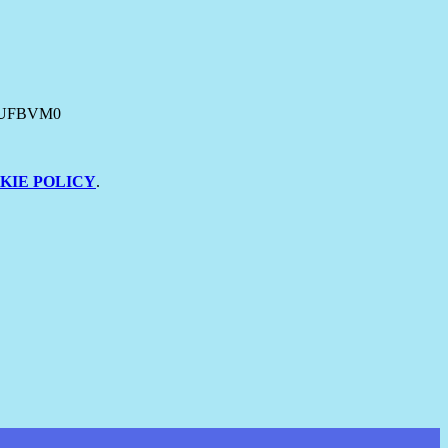
ca:UFBVM0
KIE POLICY
.