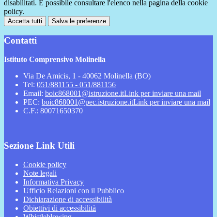
disabilitati. È possibile consultare l'elenco nella pagina della cookie
policy.
Accetta tutti
Salva le preferenze
Contatti
Istituto Comprensivo Molinella
Via De Amicis, 1 - 40062 Molinella (BO)
Tel:
051/881155 - 051/881156
Email:
boic868001@istruzione.it
Link per inviare una mail
PEC:
boic868001@pec.istruzione.it
Link per inviare una mail
C.F.: 80071650370
Sezione Link Utili
Cookie policy
Note legali
Informativa Privacy
Ufficio Relazioni con il Pubblico
Dichiarazione di accessibilità
Obiettivi di accessibilità
Whistleblowing