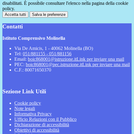
disabilitati. È possibile consultare l'elenco nella pagina della cookie
policy.
Accetta tutti
Salva le preferenze
Contatti
Istituto Comprensivo Molinella
Via De Amicis, 1 - 40062 Molinella (BO)
Tel:
051/881155 - 051/881156
Email:
boic868001@istruzione.it
Link per inviare una mail
PEC:
boic868001@pec.istruzione.it
Link per inviare una mail
C.F.: 80071650370
Sezione Link Utili
Cookie policy
Note legali
Informativa Privacy
Ufficio Relazioni con il Pubblico
Dichiarazione di accessibilità
Obiettivi di accessibilità