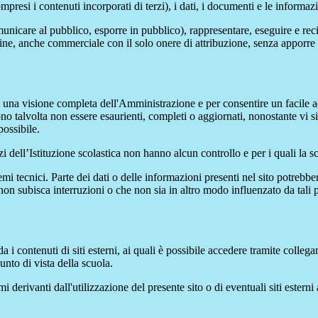
si i contenuti incorporati di terzi), i dati, i documenti e le informazi
comunicare al pubblico, esporre in pubblico), rappresentare, eseguire e r
 fine, anche commerciale con il solo onere di attribuzione, senza apporre 
enti una visione completa dell'Amministrazione e per consentire un facile ac
ono talvolta non essere esaurienti, completi o aggiornati, nonostante vi
possibile.
izi dell’Istituzione scolastica non hanno alcun controllo e per i quali la
 tecnici. Parte dei dati o delle informazioni presenti nel sito potrebbero 
 non subisca interruzioni o che non sia in altro modo influenzato da tali 
 i contenuti di siti esterni, ai quali è possibile accedere tramite collegam
nto di vista della scuola.
derivanti dall'utilizzazione del presente sito o di eventuali siti esterni 