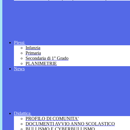
Plessi
Infanzia
Primaria
Secondaria di 1° Grado
PLANIMETRIE
News
Didattica
PROFILO DI COMUNITA'
DOCUMENTI AVVIO ANNO SCOLASTICO
BULLISMO E CYBERBULLISMO