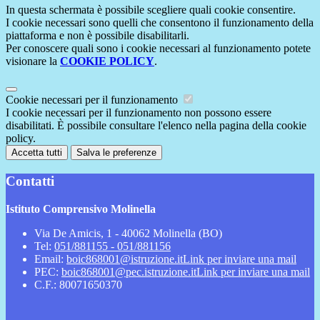
In questa schermata è possibile scegliere quali cookie consentire.
I cookie necessari sono quelli che consentono il funzionamento della
piattaforma e non è possibile disabilitarli.
Per conoscere quali sono i cookie necessari al funzionamento potete
visionare la
COOKIE POLICY
.
Cookie necessari per il funzionamento
I cookie necessari per il funzionamento non possono essere
disabilitati. È possibile consultare l'elenco nella pagina della cookie
policy.
Accetta tutti
Salva le preferenze
Contatti
Istituto Comprensivo Molinella
Via De Amicis, 1 - 40062 Molinella (BO)
Tel:
051/881155 - 051/881156
Email:
boic868001@istruzione.it
Link per inviare una mail
PEC:
boic868001@pec.istruzione.it
Link per inviare una mail
C.F.: 80071650370