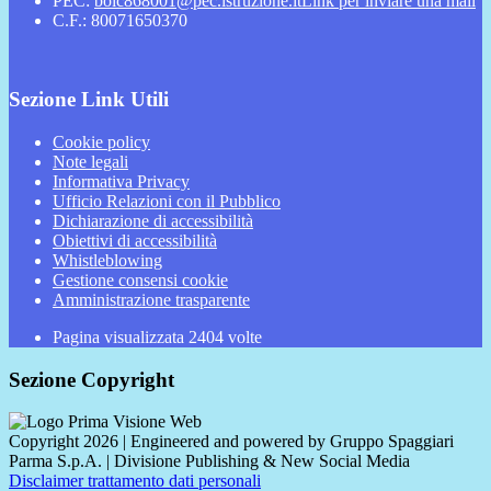
PEC:
boic868001@pec.istruzione.it
Link per inviare una mail
C.F.: 80071650370
Sezione Link Utili
Cookie policy
Note legali
Informativa Privacy
Ufficio Relazioni con il Pubblico
Dichiarazione di accessibilità
Obiettivi di accessibilità
Whistleblowing
Gestione consensi cookie
Amministrazione trasparente
Pagina visualizzata
2404
volte
Sezione Copyright
Copyright 2026 | Engineered and powered by Gruppo Spaggiari
Parma S.p.A. | Divisione Publishing & New Social Media
Disclaimer trattamento dati personali