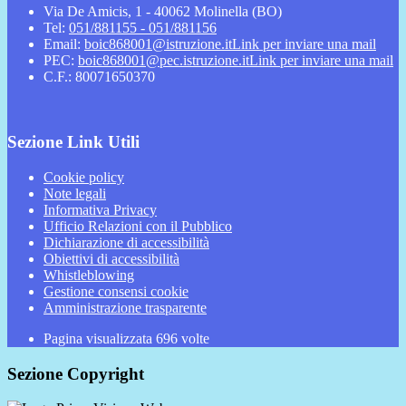
Via De Amicis, 1 - 40062 Molinella (BO)
Tel:
051/881155 - 051/881156
Email:
boic868001@istruzione.it
Link per inviare una mail
PEC:
boic868001@pec.istruzione.it
Link per inviare una mail
C.F.: 80071650370
Sezione Link Utili
Cookie policy
Note legali
Informativa Privacy
Ufficio Relazioni con il Pubblico
Dichiarazione di accessibilità
Obiettivi di accessibilità
Whistleblowing
Gestione consensi cookie
Amministrazione trasparente
Pagina visualizzata
696
volte
Sezione Copyright