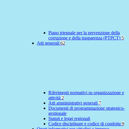
Piano triennale per la prevenzione della
corruzione e della trasparenza (PTPCT)
5
Atti generali
62
Riferimenti normativi su organizzazione e
attività
2
Atti amministrativi generali
7
Documenti di programmazione strategico-
gestionale
Statuti e leggi regionali
Codice disciplinare e codice di condotta
9
Oneri informativi per cittadini e imprese