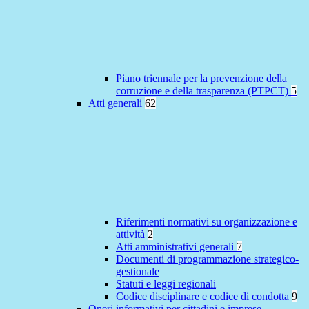
Piano triennale per la prevenzione della
corruzione e della trasparenza (PTPCT)
5
Atti generali
62
Riferimenti normativi su organizzazione e
attività
2
Atti amministrativi generali
7
Documenti di programmazione strategico-
gestionale
Statuti e leggi regionali
Codice disciplinare e codice di condotta
9
Oneri informativi per cittadini e imprese