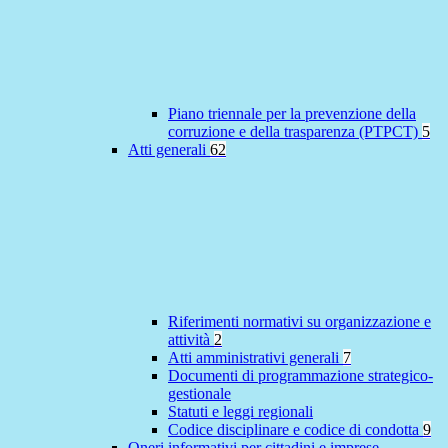
Piano triennale per la prevenzione della
corruzione e della trasparenza (PTPCT)
5
Atti generali
62
Riferimenti normativi su organizzazione e
attività
2
Atti amministrativi generali
7
Documenti di programmazione strategico-
gestionale
Statuti e leggi regionali
Codice disciplinare e codice di condotta
9
Oneri informativi per cittadini e imprese