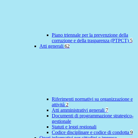
Piano triennale per la prevenzione della
corruzione e della trasparenza (PTPCT)
5
Atti generali
62
Riferimenti normativi su organizzazione e
attività
2
Atti amministrativi generali
7
Documenti di programmazione strategico-
gestionale
Statuti e leggi regionali
Codice disciplinare e codice di condotta
9
Oneri informativi per cittadini e imprese