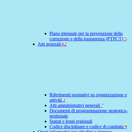
Piano triennale per la prevenzione della
corruzione e della trasparenza (PTPCT)
5
Atti generali
62
Riferimenti normativi su organizzazione e
attività
2
Atti amministrativi generali
7
Documenti di programmazione strategico-
gestionale
Statuti e leggi regionali
Codice disciplinare e codice di condotta
9
Oneri informativi per cittadini e imprese