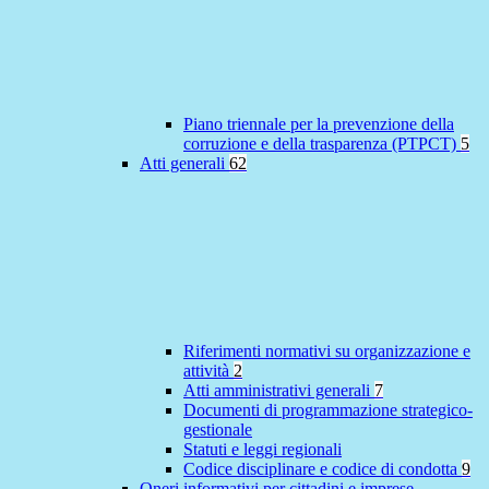
Piano triennale per la prevenzione della
corruzione e della trasparenza (PTPCT)
5
Atti generali
62
Riferimenti normativi su organizzazione e
attività
2
Atti amministrativi generali
7
Documenti di programmazione strategico-
gestionale
Statuti e leggi regionali
Codice disciplinare e codice di condotta
9
Oneri informativi per cittadini e imprese