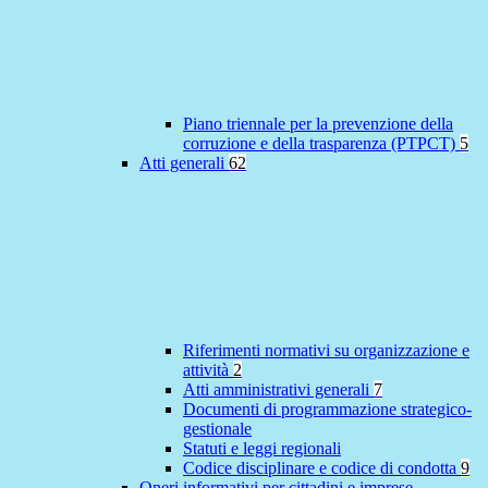
Piano triennale per la prevenzione della
corruzione e della trasparenza (PTPCT)
5
Atti generali
62
Riferimenti normativi su organizzazione e
attività
2
Atti amministrativi generali
7
Documenti di programmazione strategico-
gestionale
Statuti e leggi regionali
Codice disciplinare e codice di condotta
9
Oneri informativi per cittadini e imprese