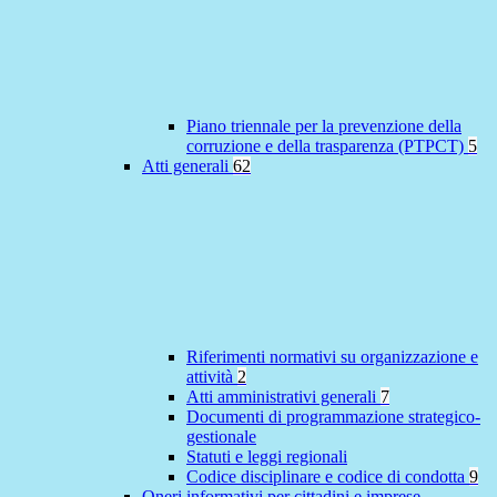
Piano triennale per la prevenzione della
corruzione e della trasparenza (PTPCT)
5
Atti generali
62
Riferimenti normativi su organizzazione e
attività
2
Atti amministrativi generali
7
Documenti di programmazione strategico-
gestionale
Statuti e leggi regionali
Codice disciplinare e codice di condotta
9
Oneri informativi per cittadini e imprese