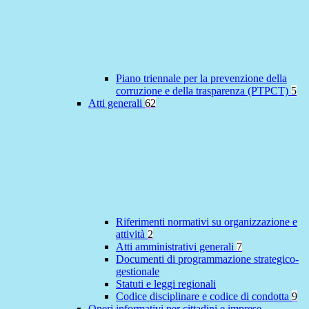
Piano triennale per la prevenzione della
corruzione e della trasparenza (PTPCT)
5
Atti generali
62
Riferimenti normativi su organizzazione e
attività
2
Atti amministrativi generali
7
Documenti di programmazione strategico-
gestionale
Statuti e leggi regionali
Codice disciplinare e codice di condotta
9
Oneri informativi per cittadini e imprese