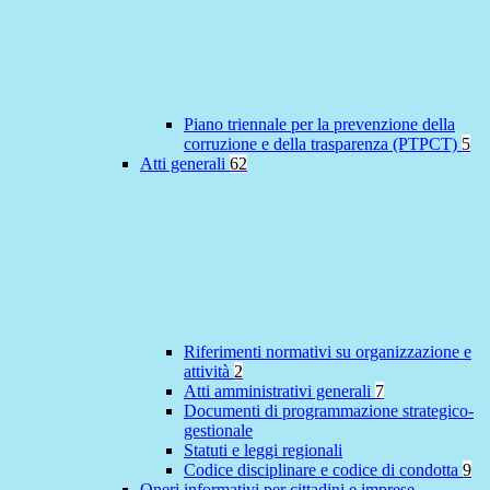
Piano triennale per la prevenzione della
corruzione e della trasparenza (PTPCT)
5
Atti generali
62
Riferimenti normativi su organizzazione e
attività
2
Atti amministrativi generali
7
Documenti di programmazione strategico-
gestionale
Statuti e leggi regionali
Codice disciplinare e codice di condotta
9
Oneri informativi per cittadini e imprese