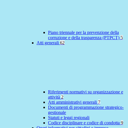
Piano triennale per la prevenzione della
corruzione e della trasparenza (PTPCT)
5
Atti generali
62
Riferimenti normativi su organizzazione e
attività
2
Atti amministrativi generali
7
Documenti di programmazione strategico-
gestionale
Statuti e leggi regionali
Codice disciplinare e codice di condotta
9
Oneri informativi per cittadini e imprese