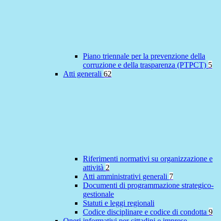
Piano triennale per la prevenzione della
corruzione e della trasparenza (PTPCT)
5
Atti generali
62
Riferimenti normativi su organizzazione e
attività
2
Atti amministrativi generali
7
Documenti di programmazione strategico-
gestionale
Statuti e leggi regionali
Codice disciplinare e codice di condotta
9
Oneri informativi per cittadini e imprese