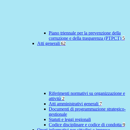
Piano triennale per la prevenzione della
corruzione e della trasparenza (PTPCT)
5
Atti generali
62
Riferimenti normativi su organizzazione e
attività
2
Atti amministrativi generali
7
Documenti di programmazione strategico-
gestionale
Statuti e leggi regionali
Codice disciplinare e codice di condotta
9
Oneri informativi per cittadini e imprese