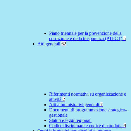
Piano triennale per la prevenzione della
corruzione e della trasparenza (PTPCT)
5
Atti generali
62
Riferimenti normativi su organizzazione e
attività
2
Atti amministrativi generali
7
Documenti di programmazione strategico-
gestionale
Statuti e leggi regionali
Codice disciplinare e codice di condotta
9
Oneri informativi per cittadini e imprese