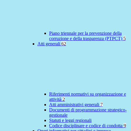
Piano triennale per la prevenzione della
corruzione e della trasparenza (PTPCT)
5
Atti generali
62
Riferimenti normativi su organizzazione e
attività
2
Atti amministrativi generali
7
Documenti di programmazione strategico-
gestionale
Statuti e leggi regionali
Codice disciplinare e codice di condotta
9
Oneri informativi per cittadini e imprese