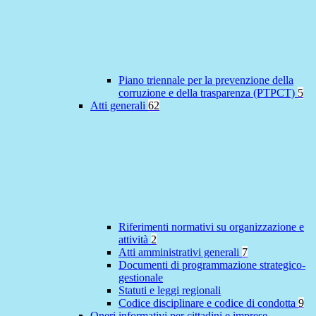
Piano triennale per la prevenzione della
corruzione e della trasparenza (PTPCT)
5
Atti generali
62
Riferimenti normativi su organizzazione e
attività
2
Atti amministrativi generali
7
Documenti di programmazione strategico-
gestionale
Statuti e leggi regionali
Codice disciplinare e codice di condotta
9
Oneri informativi per cittadini e imprese