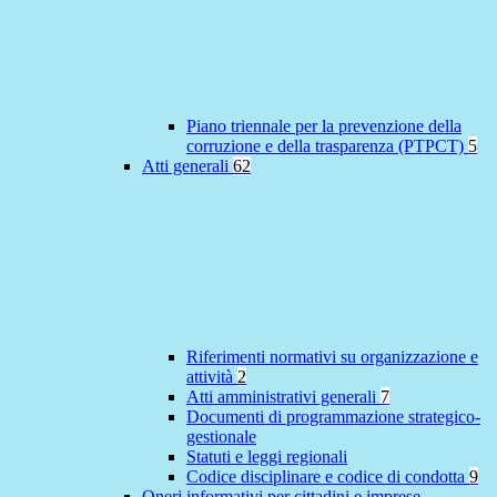
Piano triennale per la prevenzione della
corruzione e della trasparenza (PTPCT)
5
Atti generali
62
Riferimenti normativi su organizzazione e
attività
2
Atti amministrativi generali
7
Documenti di programmazione strategico-
gestionale
Statuti e leggi regionali
Codice disciplinare e codice di condotta
9
Oneri informativi per cittadini e imprese