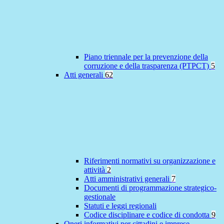
Piano triennale per la prevenzione della
corruzione e della trasparenza (PTPCT)
5
Atti generali
62
Riferimenti normativi su organizzazione e
attività
2
Atti amministrativi generali
7
Documenti di programmazione strategico-
gestionale
Statuti e leggi regionali
Codice disciplinare e codice di condotta
9
Oneri informativi per cittadini e imprese