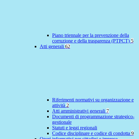
Piano triennale per la prevenzione della
corruzione e della trasparenza (PTPCT)
5
Atti generali
62
Riferimenti normativi su organizzazione e
attività
2
Atti amministrativi generali
7
Documenti di programmazione strategico-
gestionale
Statuti e leggi regionali
Codice disciplinare e codice di condotta
9
Oneri informativi per cittadini e imprese