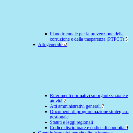
Piano triennale per la prevenzione della
corruzione e della trasparenza (PTPCT)
5
Atti generali
62
Riferimenti normativi su organizzazione e
attività
2
Atti amministrativi generali
7
Documenti di programmazione strategico-
gestionale
Statuti e leggi regionali
Codice disciplinare e codice di condotta
9
Oneri informativi per cittadini e imprese