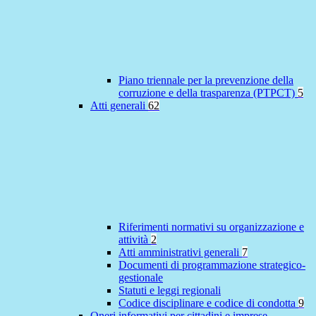
Piano triennale per la prevenzione della
corruzione e della trasparenza (PTPCT)
5
Atti generali
62
Riferimenti normativi su organizzazione e
attività
2
Atti amministrativi generali
7
Documenti di programmazione strategico-
gestionale
Statuti e leggi regionali
Codice disciplinare e codice di condotta
9
Oneri informativi per cittadini e imprese