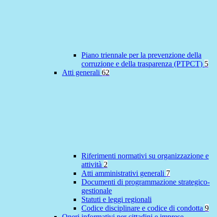
Piano triennale per la prevenzione della
corruzione e della trasparenza (PTPCT)
5
Atti generali
62
Riferimenti normativi su organizzazione e
attività
2
Atti amministrativi generali
7
Documenti di programmazione strategico-
gestionale
Statuti e leggi regionali
Codice disciplinare e codice di condotta
9
Oneri informativi per cittadini e imprese