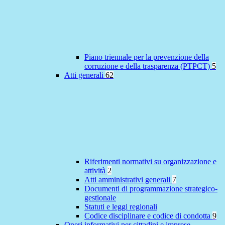
Piano triennale per la prevenzione della
corruzione e della trasparenza (PTPCT)
5
Atti generali
62
Riferimenti normativi su organizzazione e
attività
2
Atti amministrativi generali
7
Documenti di programmazione strategico-
gestionale
Statuti e leggi regionali
Codice disciplinare e codice di condotta
9
Oneri informativi per cittadini e imprese