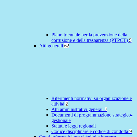
Piano triennale per la prevenzione della
corruzione e della trasparenza (PTPCT)
5
Atti generali
62
Riferimenti normativi su organizzazione e
attività
2
Atti amministrativi generali
7
Documenti di programmazione strategico-
gestionale
Statuti e leggi regionali
Codice disciplinare e codice di condotta
9
Oneri informativi per cittadini e imprese