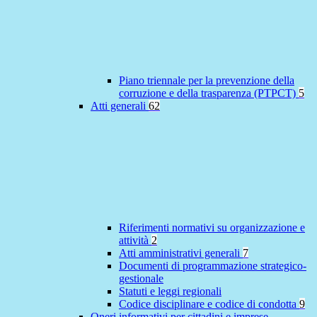
Piano triennale per la prevenzione della
corruzione e della trasparenza (PTPCT)
5
Atti generali
62
Riferimenti normativi su organizzazione e
attività
2
Atti amministrativi generali
7
Documenti di programmazione strategico-
gestionale
Statuti e leggi regionali
Codice disciplinare e codice di condotta
9
Oneri informativi per cittadini e imprese