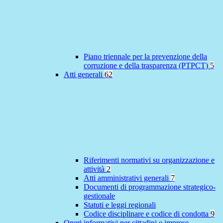
Piano triennale per la prevenzione della
corruzione e della trasparenza (PTPCT)
5
Atti generali
62
Riferimenti normativi su organizzazione e
attività
2
Atti amministrativi generali
7
Documenti di programmazione strategico-
gestionale
Statuti e leggi regionali
Codice disciplinare e codice di condotta
9
Oneri informativi per cittadini e imprese