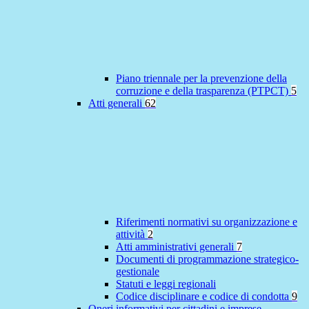
Piano triennale per la prevenzione della
corruzione e della trasparenza (PTPCT)
5
Atti generali
62
Riferimenti normativi su organizzazione e
attività
2
Atti amministrativi generali
7
Documenti di programmazione strategico-
gestionale
Statuti e leggi regionali
Codice disciplinare e codice di condotta
9
Oneri informativi per cittadini e imprese