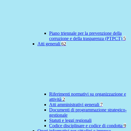
Piano triennale per la prevenzione della
corruzione e della trasparenza (PTPCT)
5
Atti generali
62
Riferimenti normativi su organizzazione e
attività
2
Atti amministrativi generali
7
Documenti di programmazione strategico-
gestionale
Statuti e leggi regionali
Codice disciplinare e codice di condotta
9
Oneri informativi per cittadini e imprese