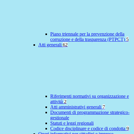
Piano triennale per la prevenzione della
corruzione e della trasparenza (PTPCT)
5
Atti generali
62
Riferimenti normativi su organizzazione e
attività
2
Atti amministrativi generali
7
Documenti di programmazione strategico-
gestionale
Statuti e leggi regionali
Codice disciplinare e codice di condotta
9
Oneri informativi per cittadini e imprese