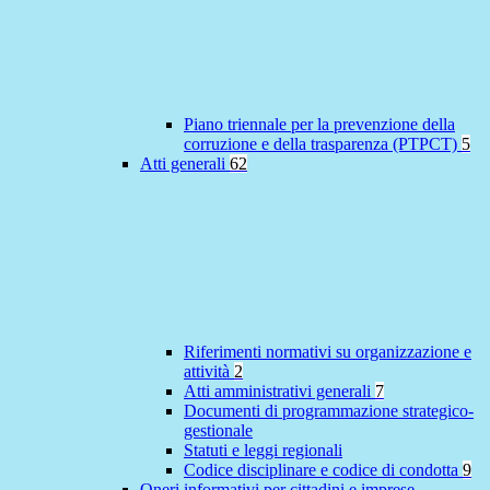
Piano triennale per la prevenzione della
corruzione e della trasparenza (PTPCT)
5
Atti generali
62
Riferimenti normativi su organizzazione e
attività
2
Atti amministrativi generali
7
Documenti di programmazione strategico-
gestionale
Statuti e leggi regionali
Codice disciplinare e codice di condotta
9
Oneri informativi per cittadini e imprese