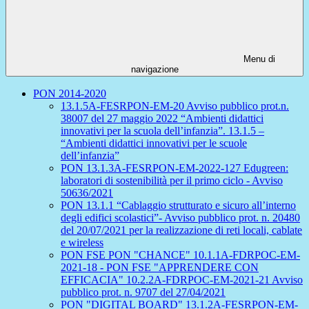
Menu di
navigazione
PON 2014-2020
13.1.5A-FESRPON-EM-20 Avviso pubblico prot.n.
38007 del 27 maggio 2022 “Ambienti didattici
innovativi per la scuola dell’infanzia”. 13.1.5 –
“Ambienti didattici innovativi per le scuole
dell’infanzia”
PON 13.1.3A-FESRPON-EM-2022-127 Edugreen:
laboratori di sostenibilità per il primo ciclo - Avviso
50636/2021
PON 13.1.1 “Cablaggio strutturato e sicuro all’interno
degli edifici scolastici”- Avviso pubblico prot. n. 20480
del 20/07/2021 per la realizzazione di reti locali, cablate
e wireless
PON FSE PON "CHANCE" 10.1.1A-FDRPOC-EM-
2021-18 - PON FSE "APPRENDERE CON
EFFICACIA" 10.2.2A-FDRPOC-EM-2021-21 Avviso
pubblico prot. n. 9707 del 27/04/2021
PON "DIGITAL BOARD" 13.1.2A-FESRPON-EM-