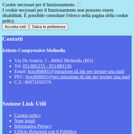
Cookie necessari per il funzionamento
I cookie necessari per il funzionamento non possono essere
disabilitati. È possibile consultare l'elenco nella pagina della cookie
policy.
Accetta tutti
Salva le preferenze
Contatti
Istituto Comprensivo Molinella
Via De Amicis, 1 - 40062 Molinella (BO)
Tel:
051/881155 - 051/881156
Email:
boic868001@istruzione.it
Link per inviare una mail
PEC:
boic868001@pec.istruzione.it
Link per inviare una mail
C.F.: 80071650370
Sezione Link Utili
Cookie policy
Note legali
Informativa Privacy
Ufficio Relazioni con il Pubblico