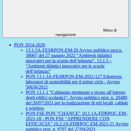
Menu di
navigazione
PON 2014-2020
13.1.5A-FESRPON-EM-20 Avviso pubblico prot.n.
38007 del 27 maggio 2022 “Ambienti didattici
innovativi per la scuola dell’infanzia”. 13.1.5 –
“Ambienti didattici innovativi per le scuole
dell’infanzia”
PON 13.1.3A-FESRPON-EM-2022-127 Edugreen:
laboratori di sostenibilità per il primo ciclo - Avviso
50636/2021
PON 13.1.1 “Cablaggio strutturato e sicuro all’interno
degli edifici scolastici”- Avviso pubblico prot. n. 20480
del 20/07/2021 per la realizzazione di reti locali, cablate
e wireless
PON FSE PON "CHANCE" 10.1.1A-FDRPOC-EM-
2021-18 - PON FSE "APPRENDERE CON
EFFICACIA" 10.2.2A-FDRPOC-EM-2021-21 Avviso
pubblico prot. n. 9707 del 27/04/2021