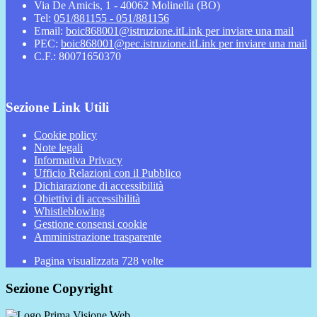
Via De Amicis, 1 - 40062 Molinella (BO)
Tel:
051/881155 - 051/881156
Email:
boic868001@istruzione.it
Link per inviare una mail
PEC:
boic868001@pec.istruzione.it
Link per inviare una mail
C.F.: 80071650370
Sezione Link Utili
Cookie policy
Note legali
Informativa Privacy
Ufficio Relazioni con il Pubblico
Dichiarazione di accessibilità
Obiettivi di accessibilità
Whistleblowing
Gestione consensi cookie
Amministrazione trasparente
Pagina visualizzata
728
volte
Sezione Copyright