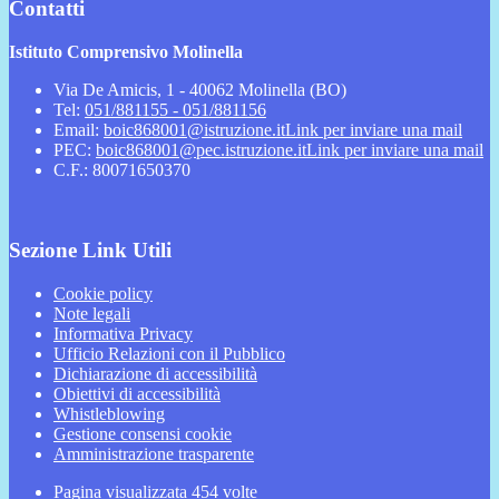
Contatti
Istituto Comprensivo Molinella
Via De Amicis, 1 - 40062 Molinella (BO)
Tel:
051/881155 - 051/881156
Email:
boic868001@istruzione.it
Link per inviare una mail
PEC:
boic868001@pec.istruzione.it
Link per inviare una mail
C.F.: 80071650370
Sezione Link Utili
Cookie policy
Note legali
Informativa Privacy
Ufficio Relazioni con il Pubblico
Dichiarazione di accessibilità
Obiettivi di accessibilità
Whistleblowing
Gestione consensi cookie
Amministrazione trasparente
Pagina visualizzata
454
volte