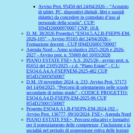
Avviso Prot. 95450 del 24/04/2026 – “Acquisto
di tablet, PC, dispositivi digitali, libri e sussidi
didattici da concedere in comodato d’uso al
personale della scuola”. CUP:
H94D26000970007 CNP: 10.8.
D. M. 38/2026 Progetto/i “ESO4.5.A2.B-FSEPN-EM-
2026-105” – Avviso 95165 del 24/04/2026 –
Formazione docenti - CUP H94D26001700007
Agenda Nord – Anno scolastico 2025-2026 e 2026-
2027 - Avviso prot. n. 55669 del 10/03/2026
PIANO ESTATE FSE+ A.S. 2025/26 - avviso prot. n.
81652 del 23/05/2025 - c.d. “Piano Estate” - C.I.:
ESO4.6.A4.A-FSEPNEM-2025-482 CUP
H54D25005050007
D.M. 19 novembre 2024, n. 233, Avviso Prot. 57173
del 14/04/2025, “Percorsi di orientamento nelle scuole
secondarie di primo grado” - CODICE PROGETTO:
ESO4.6.A4.D-FSEPN-EM-2025-96 CUP
H54D25001550007
Progetto ESO4.6.A1.B-FSEPN-EM-2024-192 –
Avviso Prot. 136777, 09/10/2024, FSE+, Agenda Nord
PIANO ESTATE FSE+, Percorsi educativi e formativi
per il potenziamento delle competenze, l’inclusione e la
socialità nel periodo di sospensione estiva delle lezioni