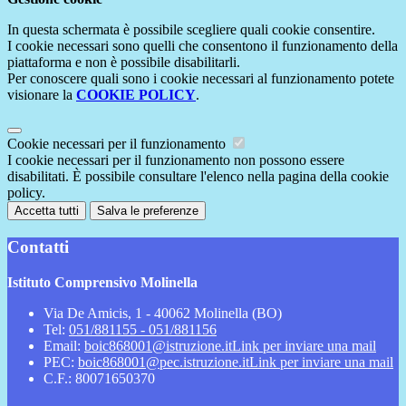
In questa schermata è possibile scegliere quali cookie consentire.
I cookie necessari sono quelli che consentono il funzionamento della
piattaforma e non è possibile disabilitarli.
Per conoscere quali sono i cookie necessari al funzionamento potete
visionare la
COOKIE POLICY
.
Cookie necessari per il funzionamento
I cookie necessari per il funzionamento non possono essere
disabilitati. È possibile consultare l'elenco nella pagina della cookie
policy.
Accetta tutti
Salva le preferenze
Contatti
Istituto Comprensivo Molinella
Via De Amicis, 1 - 40062 Molinella (BO)
Tel:
051/881155 - 051/881156
Email:
boic868001@istruzione.it
Link per inviare una mail
PEC:
boic868001@pec.istruzione.it
Link per inviare una mail
C.F.: 80071650370