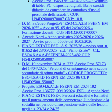
Avviso Prot. 95450 del 24/04/2026 – “Acquisto
di tablet, PC, dispositivi digitali, libri e sussidi
didattici da concedere in comodato d’uso al
personale della scuola”. CUP:
H94D26000970007 CNP: 10.8.
D. M. 38/2026 Progetto/i “ESO4.5.A2.B-FSEPN-EM-
2026-105” – Avviso 95165 del 24/04/2026 –
Formazione docenti - CUP H94D26001700007
Agenda Nord – Anno scolastico 2025-2026 e 2026-
2027 - Avviso prot. n. 55669 del 10/03/2026
PIANO ESTATE FSE+ A.S. 2025/26 - avviso prot. n.
81652 del 23/05/2025 - c.d. “Piano Estate” - C.I.:
ESO4.6.A4.A-FSEPNEM-2025-482 CUP
H54D25005050007
D.M. 19 novembre 2024, n. 233, Avviso Prot. 57173
del 14/04/2025, “Percorsi di orientamento nelle scuole
secondarie di primo grado” - CODICE PROGETTO:
ESO4.6.A4.D-FSEPN-EM-2025-96 CUP
H54D25001550007
Progetto ESO4.6.A1.B-FSEPN-EM-2024-192 –
Avviso Prot. 136777, 09/10/2024, FSE+, Agenda Nord
PIANO ESTATE FSE+, Percorsi educativi e formativi
per il potenziamento delle competenze, l’inclusione e la
socialità nel periodo di sospensione estiva delle lezioni
negli a.s. 23-24 e 24-25