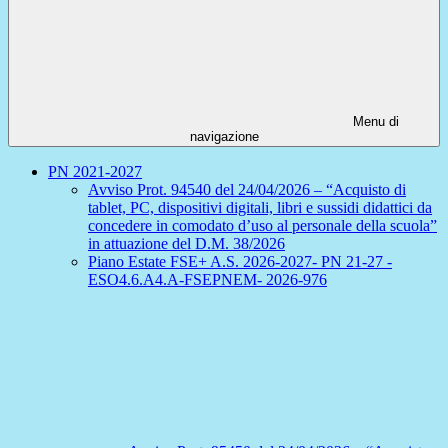
Menu di
navigazione
PN 2021-2027
Avviso Prot. 94540 del 24/04/2026 – “Acquisto di
tablet, PC, dispositivi digitali, libri e sussidi didattici da
concedere in comodato d’uso al personale della scuola”
in attuazione del D.M. 38/2026
Piano Estate FSE+ A.S. 2026-2027- PN 21-27 -
ESO4.6.A4.A-FSEPNEM- 2026-976