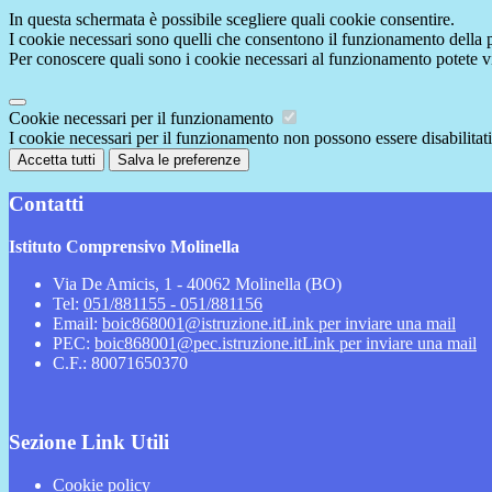
In questa schermata è possibile scegliere quali cookie consentire.
I cookie necessari sono quelli che consentono il funzionamento della pi
Per conoscere quali sono i cookie necessari al funzionamento potete v
Cookie necessari per il funzionamento
I cookie necessari per il funzionamento non possono essere disabilitati.
Accetta tutti
Salva le preferenze
Contatti
Istituto Comprensivo Molinella
Via De Amicis, 1 - 40062 Molinella (BO)
Tel:
051/881155 - 051/881156
Email:
boic868001@istruzione.it
Link per inviare una mail
PEC:
boic868001@pec.istruzione.it
Link per inviare una mail
C.F.: 80071650370
Sezione Link Utili
Cookie policy