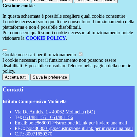
Gestione cookie
In questa schermata è possibile scegliere quali cookie consentire.
I cookie necessari sono quelli che consentono il funzionamento della
piattaforma e non è possibile disabilitarli.
Per conoscere quali sono i cookie necessari al funzionamento potete
visionare la
COOKIE POLICY
.
Cookie necessari per il funzionamento
I cookie necessari per il funzionamento non possono essere
disabilitati. È possibile consultare l'elenco nella pagina della cookie
policy.
Accetta tutti
Salva le preferenze
Contatti
Istituto Comprensivo Molinella
Via De Amicis, 1 - 40062 Molinella (BO)
Tel:
051/881155 - 051/881156
Email:
boic868001@istruzione.it
Link per inviare una mail
PEC:
boic868001@pec.istruzione.it
Link per inviare una mail
C.F.: 80071650370