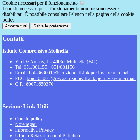
Cookie necessari per il funzionamento
I cookie necessari per il funzionamento non possono essere
disabilitati. È possibile consultare l'elenco nella pagina della cookie
policy.
Accetta tutti
Salva le preferenze
Contatti
Istituto Comprensivo Molinella
Via De Amicis, 1 - 40062 Molinella (BO)
Tel:
051/881155 - 051/881156
Email:
boic868001@istruzione.it
Link per inviare una mail
PEC:
boic868001@pec.istruzione.it
Link per inviare una mail
C.F.: 80071650370
Sezione Link Utili
Cookie policy
Note legali
Informativa Privacy
Ufficio Relazioni con il Pubblico