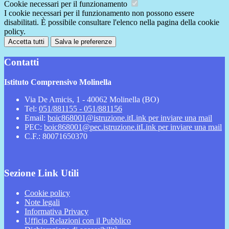
Cookie necessari per il funzionamento
I cookie necessari per il funzionamento non possono essere
disabilitati. È possibile consultare l'elenco nella pagina della cookie
policy.
Accetta tutti
Salva le preferenze
Contatti
Istituto Comprensivo Molinella
Via De Amicis, 1 - 40062 Molinella (BO)
Tel:
051/881155 - 051/881156
Email:
boic868001@istruzione.it
Link per inviare una mail
PEC:
boic868001@pec.istruzione.it
Link per inviare una mail
C.F.: 80071650370
Sezione Link Utili
Cookie policy
Note legali
Informativa Privacy
Ufficio Relazioni con il Pubblico