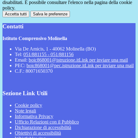
disabilitati. È possibile consultare l'elenco nella pagina della cookie
policy.
Accetta tutti
Salva le preferenze
Contatti
Istituto Comprensivo Molinella
Via De Amicis, 1 - 40062 Molinella (BO)
Tel:
051/881155 - 051/881156
Email:
boic868001@istruzione.it
Link per inviare una mail
PEC:
boic868001@pec.istruzione.it
Link per inviare una mail
C.F.: 80071650370
Sezione Link Utili
Cookie policy
Note legali
Informativa Privacy
Ufficio Relazioni con il Pubblico
Dichiarazione di accessibilità
Obiettivi di accessibilità